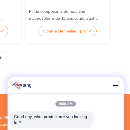
Fil de composants de machine
d'atmosphère de Talaris conduisant
NMD100 A004755 FR101
Obtenez le meilleur prix
tang
9:00 AM
Good day, what product are you looking 
a Plus Grande R & D Et La Production ATM
for?
pare Parts Fournisseur En Chine