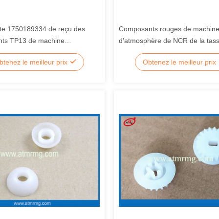
te 1750189334 de reçu des
Composants rouges de machin
ts TP13 de machine
d'atmosphère de NCR de la tas
hère de Wincor Procash PC280
0090026464 d'aspiration de la
btenez le meilleur prix
Obtenez le meilleur prix