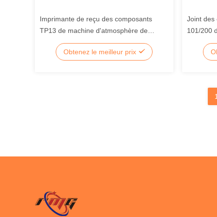
Imprimante de reçu des composants
Joint de
TP13 de machine d'atmosphère de
101/200 
Wincor Procash PC280
Delarue 
Obtenez le meilleur prix
Ob