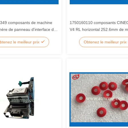
349 composants de machine
1750160110 composants CINE
ère de panneau d'interface de
V4 RL horizontal 252.6mm de 
 la NCR S2
d'atmosphère 01750160110
btenez le meilleur prix
Obtenez le meilleur prix