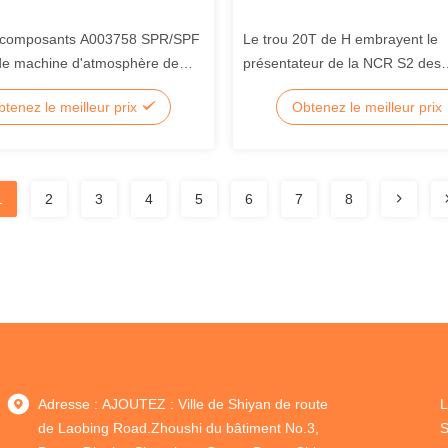
s composants A003758 SPR/SPF
Le trou 20T de H embrayent le
de machine d'atmosphère de
présentateur de la NCR S2 des
NMD100 de gloire
composants 3*5mm de machine
tenez le meilleur prix
Obtenez le meilleur prix
d'atmosphère
1
2
3
4
5
6
7
8
Adresse : AJOUTEZ : Ville de Shiyan de route
L
de Laobing Road.Zhoushi du bâtiment No.3,
S