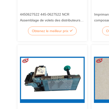
4450627522 445-0627522 NCR
Impriman
Assemblage de volets des distributeurs
composan
automatiques de billets de banque
d'atmosp
Obtenez le meilleur prix
O