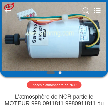
Rong
Mei
Guang
Science
And
Technology
Co.,
Ltd..
ACCUEIL
All
Rights
Reserved.
PRODUITS
À
PROPOS
DE
NOUS
Pièces d'atmosphère de NCR
VISITE
L'atmosphère de NCR partie le
DE
MOTEUR 998-0911811 9980911811 du