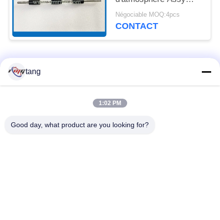
Presenter Assy Drive
Négociable MOQ:4pcs
Shaft de NCR
CONTACT
4450672124
Catégories populaires
Tous
tang
Pièces de rechange
pièces de machine
1:02 PM
d'atmosphère
d'atmosphère
Good day, what product are you looking for?
pièces d'atmosphère
Pièces d'atmosphère
de wincor
de NCR
Pièces d'atmosphère
Pièces d'atmosphère
de NMD
de Diebold