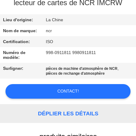
L'USINE
lecteur de cartes de NCR IMCRW
Lieu d'origine:
La Chine
CONTRÔLE
QUALITÉ
Nom de marque:
ncr
Certification:
ISO
CONTACTEZ-
Numéro de
998-0911811 9980911811
modèle:
NOUS
Surligner:
,
pièces de machine d'atmosphère de NCR
pièces de rechange d'atmosphère
NOUVELLES
CONTACT!
LES
AFFAIRES
DÉPLIER LES DÉTAILS
DEMANDEZ