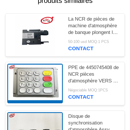
produits similaires
UN DEVIS
La NCR de pièces de
PLAN
machine d'atmosphère
DU
de banque plongent le
SITE
lecteur 4450704253 de
50-100 usd MOQ:1 PCS
Smart Card 445-
CONTACT
0704253
POLITIQUE
DE
PPE de 4450745408 de
NCR pièces
CONFIDENTIALITÉ
d'atmosphère VERS LE
HAUT 3 de l'Assy
Négociable MOQ:1PCS
international USB 5V
CONTACT
500mA
Disque de
synchronisation
d'atmosphère Assy