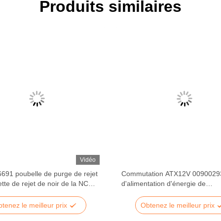
Produits similaires
Vidéo
691 poubelle de purge de rejet
Commutation ATX12V 0090029
tte de rejet de noir de la NCR
d'alimentation d'énergie de
ièces d'atmosphère de NCR
l'atmosphère 250W de la NCR 
tenez le meilleur prix
Obtenez le meilleur prix