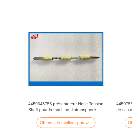
y de
4450643756 présentateur Nose Tension
4450756
 pièces
Shaft pour la machine d'atmosphère de
de casse
la NCR 5887
S2 de p
Obtenez le meilleur prix
Ob