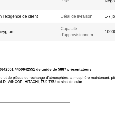
Prix:
Négo
 l'exigence de client
Délai de livraison:
1-7 j
Capacité
oneygram
10000
d'approvisionnement:
-0642551 4450642551 de guide de 5887 présentateurs
ine et de pièces de rechange d'atmosphère, atmosphère maintenant, pi
LD, WINCOR, HITACHI, FUJITSU et ainsi de suite.