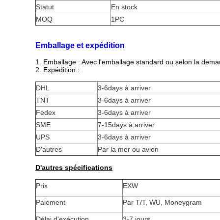
Statut
En stock
MOQ
1PC
Emballage et expédition
1. Emballage : Avec l'emballage standard ou selon la deman
2. Expédition :
DHL
3-6days à arriver
TNT
3-6days à arriver
Fedex
3-6days à arriver
SME
7-15days à arriver
UPS
3-6days à arriver
D'autres
Par la mer ou avion
D'autres spécifications
Prix
EXW
Paiement
Par T/T, WU, Moneygram
Délai d'exécution
3-7 jours