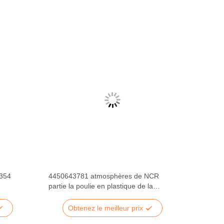
354
4450643781 atmosphères de NCR
partie la poulie en plastique de la
6622
vitesse 16T pour le présentateur de
NCR
Obtenez le meilleur prix