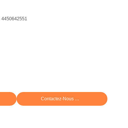
1 4450642551
rix
Contactez-Nous Maintenant