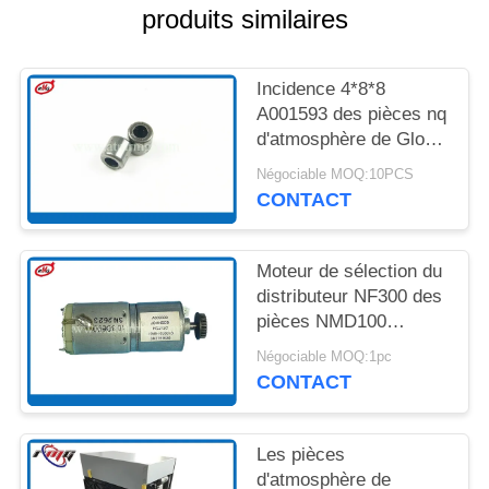
UN DEVIS
produits similaires
PLAN
Incidence 4*8*8
DU
A001593 des pièces nq
d'atmosphère de Glory
SITE
Delarue NMD100
Négociable MOQ:10PCS
NMD200 NMD
CONTACT
POLITIQUE
DE
Moteur de sélection du
CONFIDENTIALITÉ
distributeur NF300 des
pièces NMD100
NMD050 de machine
Négociable MOQ:1pc
de l'atmosphère
CONTACT
A009399
Les pièces
d'atmosphère de