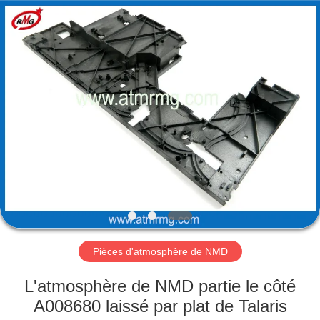
Rong
Mei
Guang
Science
And
Technology
Co.,
Ltd..
ACCUEIL
All
Rights
Reserved.
PRODUITS
À
PROPOS
DE
NOUS
Pièces d'atmosphère de NMD
VISITE
L'atmosphère de NMD partie le côté
DE
A008680 laissé par plat de Talaris