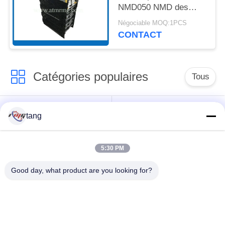
NMD050 NMD des
canaux de la billetterie
Négociable MOQ:1PCS
quatre avec des
CONTACT
cassettes
Catégories populaires
Tous
Pièces de rechange
pièces de machine
tang
d'atmosphère
d'atmosphère
5:30 PM
pièces d'atmosphère
Pièces d'atmosphère
de wincor
de NCR
Good day, what product are you looking for?
Pièces d'atmosphère
Pièces d'atmosphère
de NMD
de Diebold