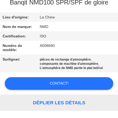
L'USINE
Banqit NMD100 SPR/SPF de gloire
Lieu d'origine:
La Chine
CONTRÔLE
QUALITÉ
Nom de marque:
NMD
Certification:
ISO
CONTACTEZ-
Numéro de
A008680
modèle:
NOUS
Surligner:
,
pièces de rechange d'atmosphère
,
composants de machine d'atmosphère
NOUVELLES
L'atmosphère de NMD partie le plat latéral
CONTACT!
LES
AFFAIRES
DÉPLIER LES DÉTAILS
DEMANDEZ