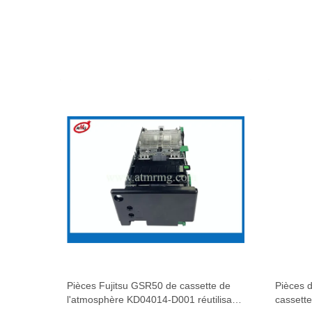
tsu
Pièces Fujitsu GSR50 de cassette de
Pièces 
e
l'atmosphère KD04014-D001 réutilisant
cassett