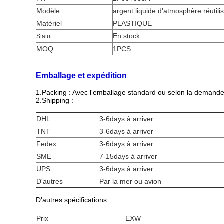
Modèle
argent liquide d'atmosphère réutilis
Matériel
PLASTIQUE
En stock
Statut
MOQ
1PCS
Emballage et expédition
1.Packing : Avec l'emballage standard ou selon la demande 
2.Shipping :
DHL
3-6days à arriver
TNT
3-6days à arriver
Fedex
3-6days à arriver
SME
7-15days à arriver
UPS
3-6days à arriver
D'autres
Par la mer ou avion
D'autres spécifications
Prix
EXW