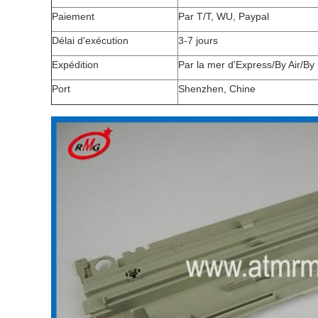
Paiement
Par T/T, WU, Paypal
Délai d'exécution
3-7 jours
Expédition
Par la mer d'Express/By Air/By
Port
Shenzhen, Chine