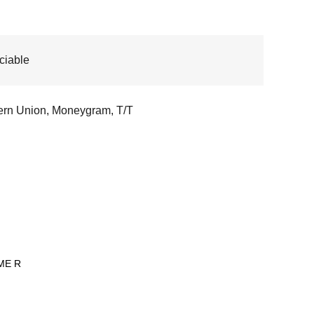
ciable
rn Union, Moneygram, T/T
AME R