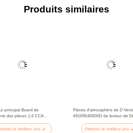
Produits similaires
ur principal Board de
Pièces d'atmosphère de D Vers
rte des pièces 1,6 CCA
49209540000D de lecteur de D
phère de 49242480000E
OPTEVA Smart Card
tenez le meilleur prix
Obtenez le meilleur prix