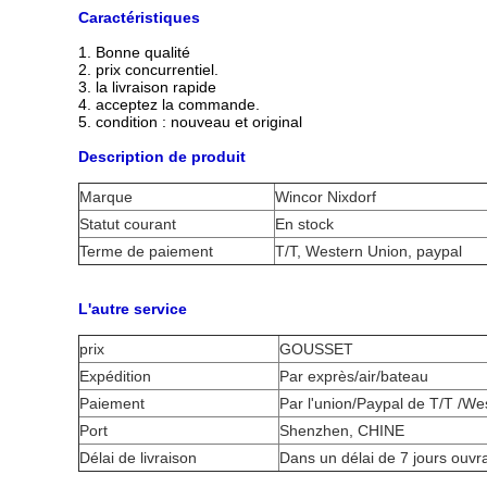
Caractéristiques
1.
Bonne qualité
2. prix concurrentiel.
3. la livraison rapide
4. acceptez la commande.
5. condition : nouveau et original
Description de produit
Marque
Wincor Nixdorf
Statut courant
En stock
Terme de paiement
T/T, Western Union, paypal
L'autre service
prix
GOUSSET
Expédition
Par exprès/air/bateau
Paiement
Par l'union/Paypal de T/T /We
Port
Shenzhen, CHINE
Délai de livraison
Dans un délai de 7 jours ouvr