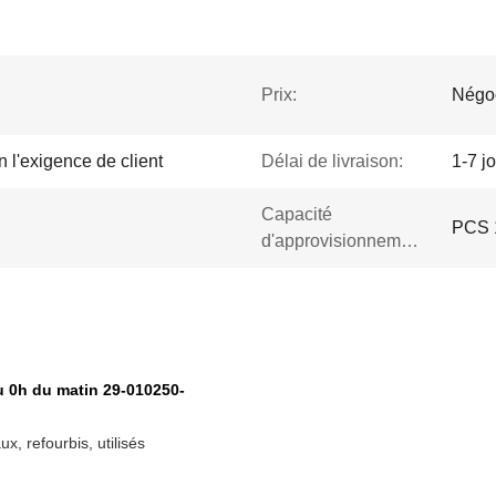
Prix:
Négo
 l'exigence de client
Délai de livraison:
1-7 j
Capacité
PCS 
d'approvisionnement:
u 0h du matin 29-010250-
, refourbis, utilisés