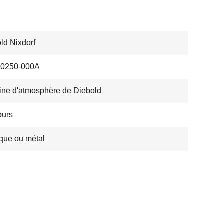
ld Nixdorf
10250-000A
ne d'atmosphère de Diebold
ours
ique ou métal