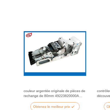
e
couleur argentée originale de pièces de
contrôle
phère
rechange de 80mm 49223820000A
découve
Diebold
d'atmos
Diebold
Obtenez le meilleur prix
Ob