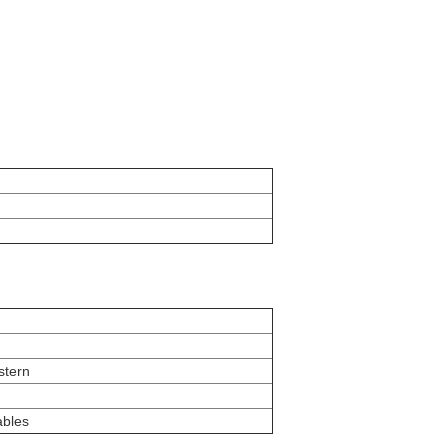
stern
ables