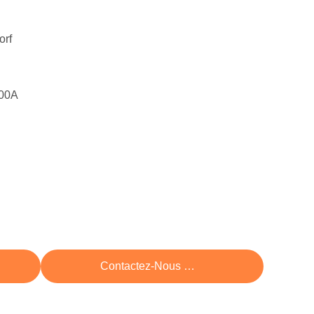
orf
000A
rix
Contactez-Nous Maintenant