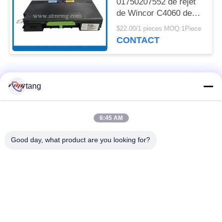
01750207552 de rejet
de Wincor C4060 de
pièces de l'atmosphère
$22.00/1 pieces MOQ:1Piece
ISO9001
CONTACT
Catégories populaires
Tous
tang
Pièces de rechange
pièces de machine
6:45 AM
d'atmosphère
d'atmosphère
Good day, what product are you looking for?
pièces d'atmosphère
Pièces d'atmosphère
de wincor
de NCR
Pièces d'atmosphère
Pièces d'atmosphère
de NMD
de Diebold