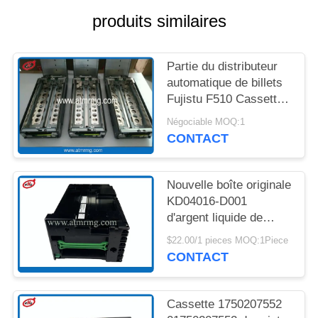
UN DEVIS
produits similaires
PLAN
Partie du distributeur
DU
automatique de billets
SITE
Fujistu F510 Cassettes
de trésorerie KD03300-
Négociable MOQ:1
C700 King Teller
CONTACT
POLITIQUE
Cassette de trésorerie
DE
CONFIDENTIALITÉ
Nouvelle boîte originale
KD04016-D001
d'argent liquide de
Fujitsu GSR50 de
$22.00/1 pieces MOQ:1Piece
pièces d'atmosphère
CONTACT
Cassette 1750207552