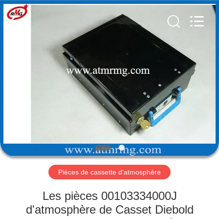
Rong
Mei
Guang
Science
And
Technology
Co.,
Ltd..
ACCUEIL
All
Rights
Reserved.
PRODUITS
À
PROPOS
DE
NOUS
Pièces de cassette d'atmosphère
VISITE
Les pièces 00103334000J
DE
d'atmosphère de Casset Diebold