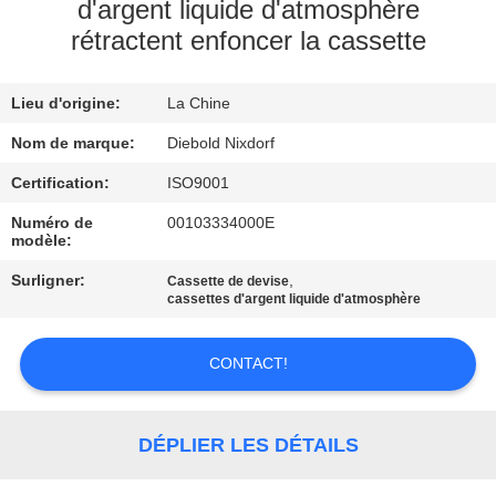
L'USINE
d'argent liquide d'atmosphère
rétractent enfoncer la cassette
CONTRÔLE
Lieu d'origine:
La Chine
QUALITÉ
Nom de marque:
Diebold Nixdorf
CONTACTEZ-
Certification:
ISO9001
NOUS
Numéro de
00103334000E
modèle:
Surligner:
,
Cassette de devise
NOUVELLES
cassettes d'argent liquide d'atmosphère
LES
CONTACT!
AFFAIRES
DÉPLIER LES DÉTAILS
DEMANDEZ