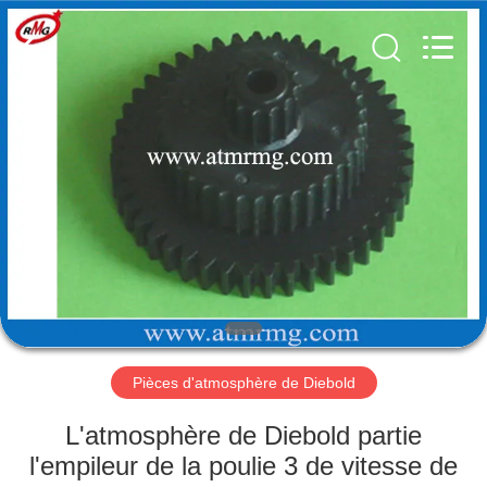
Rong
Mei
Guang
Science
And
Technology
Co.,
Ltd..
ACCUEIL
All
Rights
Reserved.
PRODUITS
À
PROPOS
DE
NOUS
Pièces d'atmosphère de Diebold
VISITE
L'atmosphère de Diebold partie
DE
l'empileur de la poulie 3 de vitesse de