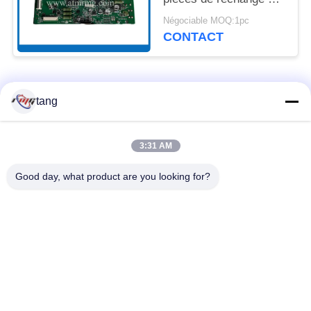
49209542000F Diebold
Négociable MOQ:1pc
Controller
CONTACT
Catégories populaires
Tous
tang
Pièces de rechange
pièces de machine
3:31 AM
d'atmosphère
d'atmosphère
Good day, what product are you looking for?
pièces d'atmosphère
Pièces d'atmosphère
de wincor
de NCR
Pièces d'atmosphère
Pièces d'atmosphère
de NMD
de Diebold