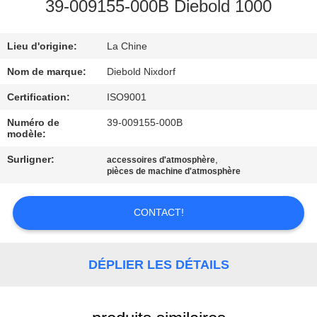
L'USINE
39-009155-000B Diebold 1000
Lieu d'origine:
La Chine
CONTRÔLE
QUALITÉ
Nom de marque:
Diebold Nixdorf
Certification:
ISO9001
CONTACTEZ-
Numéro de
39-009155-000B
modèle:
NOUS
Surligner:
,
accessoires d'atmosphère
pièces de machine d'atmosphère
NOUVELLES
CONTACT!
LES
AFFAIRES
DÉPLIER LES DÉTAILS
DEMANDEZ