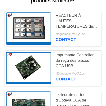
produits similaires
UN DEVIS
RÉACTEUR À
PLAN
HAUTES
DU
TEMPÉRATURES de
SITE
St STL de MDL LGE de
Négociable MOQ:1pc
BSC de Diebold EPP7
CONTACT
de pièces de rechange
POLITIQUE
de l'atmosphère
49249428000A
DE
imprimante Controller
de reçu des pièces
CONFIDENTIALITÉ
CCA USB
d'atmosphère de
Négociable MOQ:1pc
39015104000B Diebold
CONTACT
lecteur de cartes
d'Opteva CCA de
pièces de rechange de