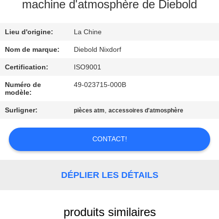
L'USINE
machine d'atmosphère de Diebold
Lieu d'origine:
La Chine
CONTRÔLE
QUALITÉ
Nom de marque:
Diebold Nixdorf
Certification:
ISO9001
CONTACTEZ-
Numéro de
49-023715-000B
modèle:
NOUS
Surligner:
,
pièces atm
accessoires d'atmosphère
NOUVELLES
CONTACT!
LES
AFFAIRES
DÉPLIER LES DÉTAILS
DEMANDEZ
produits similaires