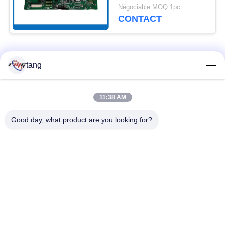
49209542000F Diebold
Négociable MOQ:1pc
Controller
CONTACT
Catégories populaires
Tous
tang
Pièces de rechange
pièces de machine
11:38 AM
d'atmosphère
d'atmosphère
Good day, what product are you looking for?
pièces d'atmosphère
Pièces d'atmosphère
de wincor
de NCR
Pièces d'atmosphère
Pièces d'atmosphère
de NMD
de Diebold
Pièces d'atmosphère
Machine de banque