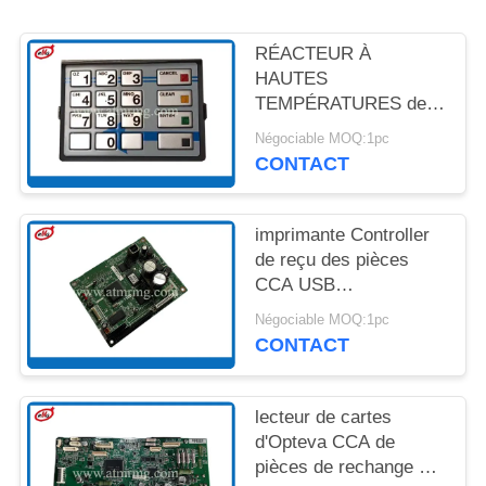
UN DEVIS
RÉACTEUR À
PLAN
HAUTES
TEMPÉRATURES de
DU
St STL de MDL LGE de
Négociable MOQ:1pc
SITE
BSC de Diebold EPP7
CONTACT
de pièces de rechange
de l'atmosphère
POLITIQUE
49249428000A
imprimante Controller
DE
de reçu des pièces
CONFIDENTIALITÉ
CCA USB
d'atmosphère de
Négociable MOQ:1pc
39015104000B Diebold
CONTACT
lecteur de cartes
d'Opteva CCA de
pièces de rechange de