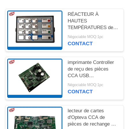
UN DEVIS
RÉACTEUR À
PLAN
HAUTES
TEMPÉRATURES de
DU
St STL de MDL LGE de
Négociable MOQ:1pc
SITE
BSC de Diebold EPP7
CONTACT
de pièces de rechange
de l'atmosphère
POLITIQUE
49249428000A
imprimante Controller
DE
de reçu des pièces
CONFIDENTIALITÉ
CCA USB
d'atmosphère de
Négociable MOQ:1pc
39015104000B Diebold
CONTACT
lecteur de cartes
d'Opteva CCA de
pièces de rechange de