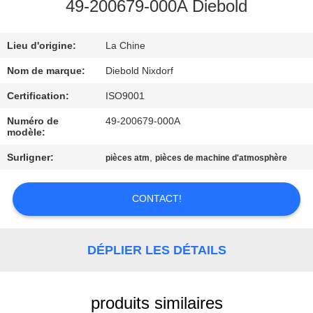
L'USINE
49-200679-000A Diebold
Lieu d'origine:
La Chine
CONTRÔLE
QUALITÉ
Nom de marque:
Diebold Nixdorf
Certification:
ISO9001
CONTACTEZ-
Numéro de
49-200679-000A
modèle:
NOUS
Surligner:
,
pièces atm
pièces de machine d'atmosphère
NOUVELLES
CONTACT!
LES
AFFAIRES
DÉPLIER LES DÉTAILS
DEMANDEZ
produits similaires