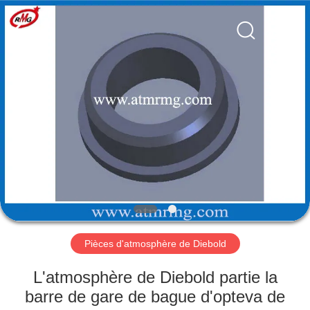
Rong
Mei
Guang
Science
And
Technology
Co.,
Ltd..
ACCUEIL
All
Rights
Reserved.
PRODUITS
À
PROPOS
DE
NOUS
Pièces d'atmosphère de Diebold
VISITE
L'atmosphère de Diebold partie la
DE
barre de gare de bague d'opteva de