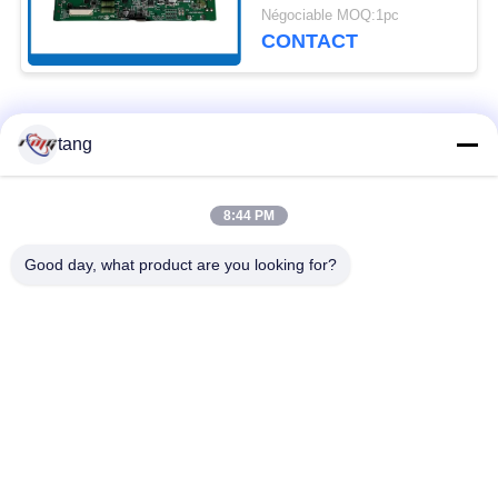
49209542000F Diebold
Négociable MOQ:1pc
Controller
CONTACT
Catégories populaires
Tous
tang
Pièces de rechange
pièces de machine
8:44 PM
d'atmosphère
d'atmosphère
Good day, what product are you looking for?
pièces d'atmosphère
Pièces d'atmosphère
de wincor
de NCR
Pièces d'atmosphère
Pièces d'atmosphère
de NMD
de Diebold
Pièces d'atmosphère
Machine de banque