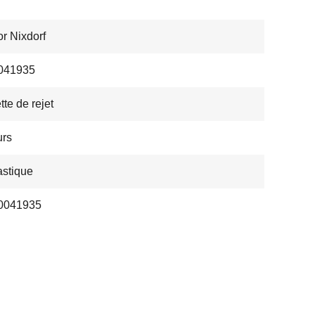
r Nixdorf
041935
tte de rejet
urs
astique
0041935