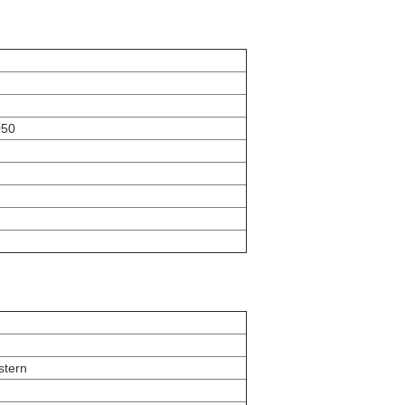
050
stern