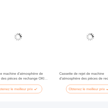
de machine d'atmosphère de
Cassette de rejet de machine
e des pièces de rechange OKI
d'atmosphère des pièces de re
l'atmosphère ISO9001
OKI 21se de l'atmosphère YX4
5000G002
tenez le meilleur prix
Obtenez le meilleur prix