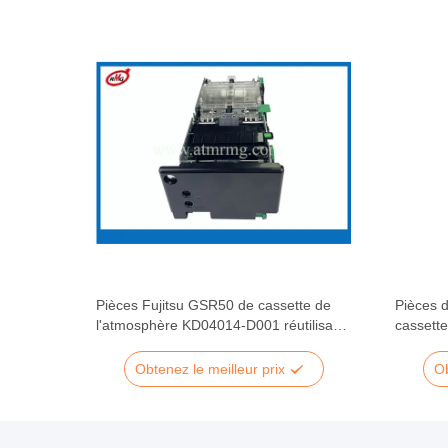
tsu
Pièces Fujitsu GSR50 de cassette de
Pièces 
e
l'atmosphère KD04014-D001 réutilisant
cassett
l'empileur
RG7 de 
Obtenez le meilleur prix
Ob