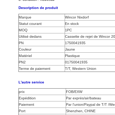
Description de produit
Marque
Wincor Nixdorf
Statut courant
En stock
MOQ
1PC
Utilisé dedans
Cassette de rejet de Wincor 2
PN
1750041935
Couleur
Jaune
Matériel
Plastique
PN2
01750041935
Terme de paiement
T/T, Western Union
L'autre service
prix
FOB/EXW
Expédition
Par exprès/air/bateau
Paiement
Par l'union/Paypal de T/T /We
Port
Shenzhen, CHINE