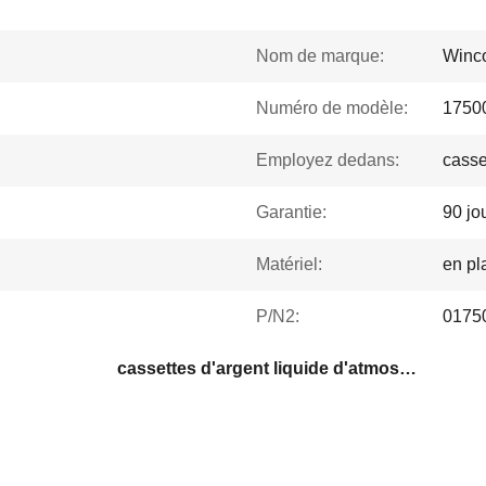
Nom de marque:
Winco
Numéro de modèle:
1750
Employez dedans:
casse
Garantie:
90 jo
Matériel:
en pl
P/N2:
0175
cassettes d'argent liquide d'atmosphère