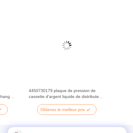
4450730179 plaque de pression de
change
cassette d'argent liquide de distributeur
238-
de la NCR S2 des parties 445-0730179
de cassette d'atmosphère
Obtenez le meilleur prix