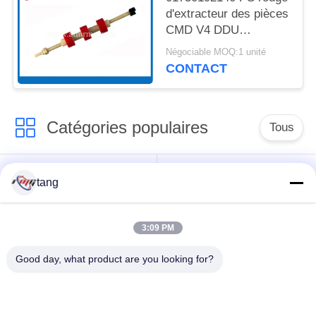
d'extracteur des pièces
CMD V4 DDU
d'atmosphère de
Négociable MOQ:1 unité
Wincor avec l'axe
CONTACT
Catégories populaires
Tous
Pièces de rechange
pièces de machine
tang
d'atmosphère
d'atmosphère
3:09 PM
pièces d'atmosphère
Pièces d'atmosphère
de wincor
de NCR
Good day, what product are you looking for?
Pièces d'atmosphère
Pièces d'atmosphère
de NMD
de Diebold