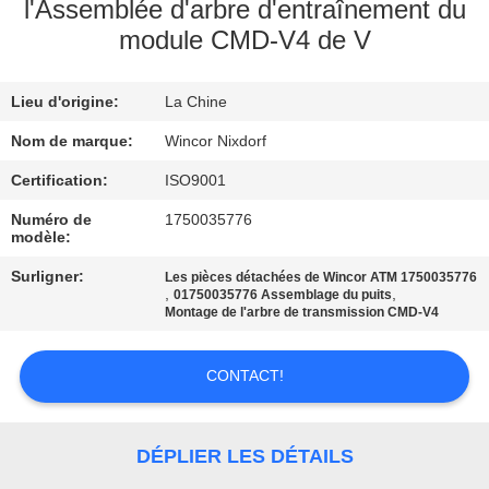
L'USINE
l'Assemblée d'arbre d'entraînement du
module CMD-V4 de V
CONTRÔLE
Lieu d'origine:
La Chine
QUALITÉ
Nom de marque:
Wincor Nixdorf
CONTACTEZ-
Certification:
ISO9001
NOUS
Numéro de
1750035776
modèle:
Surligner:
Les pièces détachées de Wincor ATM 1750035776
NOUVELLES
,
,
01750035776 Assemblage du puits
Montage de l'arbre de transmission CMD-V4
LES
CONTACT!
AFFAIRES
DÉPLIER LES DÉTAILS
DEMANDEZ