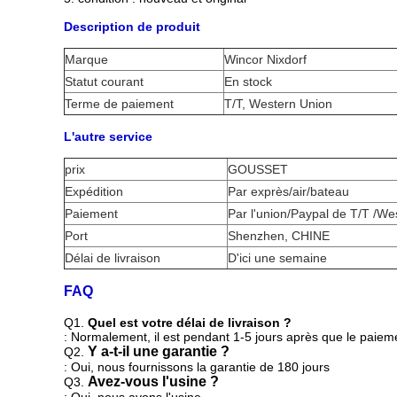
Description de produit
Marque
Wincor Nixdorf
Statut courant
En stock
Terme de paiement
T/T, Western Union
L'autre service
prix
GOUSSET
Expédition
Par exprès/air/bateau
Paiement
Par l'union/Paypal de T/T /We
Port
Shenzhen, CHINE
Délai de livraison
D'ici une semaine
FAQ
Q1.
Quel est votre délai de livraison ?
: Normalement, il est pendant 1-5 jours après que le paieme
Y a-t-il une garantie ?
Q2.
: Oui, nous fournissons la garantie de 180 jours
Avez-vous l'usine ?
Q3.