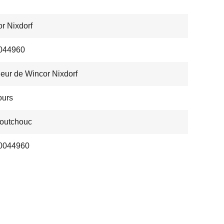
r Nixdorf
044960
eur de Wincor Nixdorf
ours
outchouc
0044960