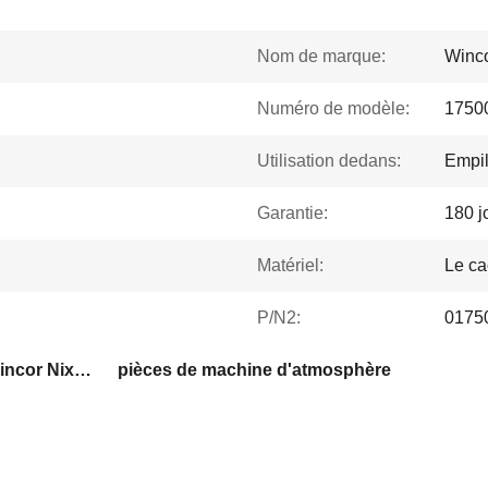
Nom de marque:
Winco
Numéro de modèle:
1750
Utilisation dedans:
Empil
Garantie:
180 j
Matériel:
Le ca
P/N2:
0175
Pièces de rechange de Wincor Nixdorf
pièces de machine d'atmosphère