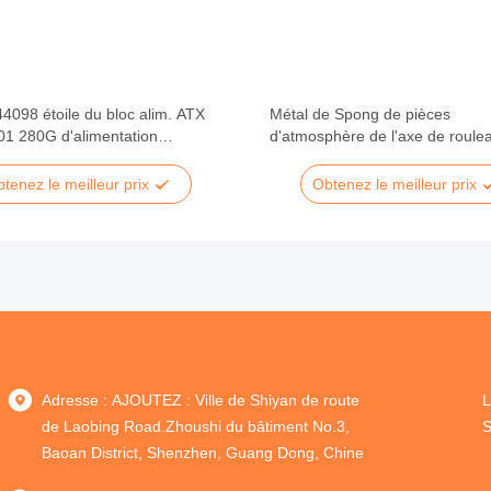
4098 étoile du bloc alim. ATX
Métal de Spong de pièces
1 280G d'alimentation
d'atmosphère de l'axe de roule
ie de Wincor 350W
C4060 CINEO 4 4*214mm Winc
tenez le meilleur prix
Obtenez le meilleur prix
Adresse : AJOUTEZ : Ville de Shiyan de route
L
de Laobing Road.Zhoushi du bâtiment No.3,
S
Baoan District, Shenzhen, Guang Dong, Chine