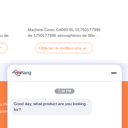
Machine Cineo C4060 RL 01750177996
au de
de 1750177996 atmosphères de Wincor
or
Nixdorf
Obtenez le meilleur prix
tang
7:36 PM
Good day, what product are you looking 
a Plus Grande R & D Et La Production ATM
for?
pare Parts Fournisseur En Chine