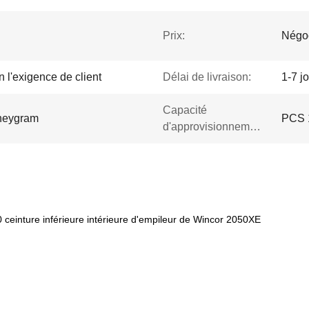
Prix:
Négo
 l'exigence de client
Délai de livraison:
1-7 j
Capacité
oneygram
PCS 
d'approvisionnement:
einture inférieure intérieure d'empileur de Wincor 2050XE