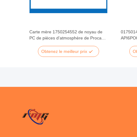
rgie de
Carte mère 1750254552 de noyau de
0175014
33W de
PC de pièces d'atmosphère de Procash
API6PO0
PC280 Wincor
d'énerg
Obtenez le meilleur prix
Ob