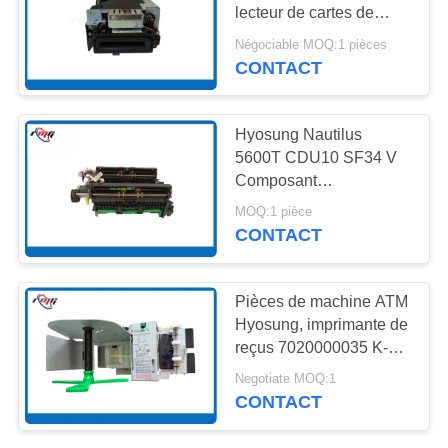
UN DEVIS
lecteur de cartes de
Nautilus Hyosung partie
Négociable MOQ:1 pièces
5645000061 Sankyo
PLAN
CONTACT
218
ICT3Q8-3HB2290-S
DU
Pièces
SITE
Hyosung Nautilus
d'atmosphère de
5600T CDU10 SF34 V
Composant
NMD
POLITIQUE
d'assemblage du
MOQ:1 pièce
module extracteur
DE
CONTACT
CONFIDENTIALITÉ
1127
Pièces de machine ATM
Pièces
Hyosung, imprimante de
reçus 7020000035 K-
d'atmosphère de
SPR1 VE S7020000035
Negotiate MOQ:1
Diebold
CONTACT