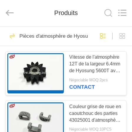
Rong
Mei
Guang
Science
Produits
And
Technology
Co.,
Ltd..
ACCUEIL
All
932
Rights
Pièces d'atmosphère de Hyosung
Reserved.
Pièces de rechange
PRODUITS
d'atmosphère
Vitesse de l'atmosphère
12T de la largeur 6.4mm
À
de Hyosung 5600T avec
PROPOS
soutenir 7900000985
Négociable MOQ:2pcs
DE
CONTACT
831
NOUS
pièces de machine
Couleur grise de roue en
caoutchouc des parties
VISITE
d'atmosphère
43025001 d'atmosphère
DE
de S43025001 Hyosung
Négociable MOQ:10PCS