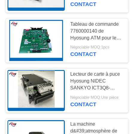
L'USINE
CONTACT
CONTRÔLE
Tableau de commande
959
QUALITÉ
7760000140 de
pièces
Hyosung ATM pour le
contrôleur
d'atmosphère de
Négociable MOQ:1pcs
CONTACTEZ-
MX5600/5600T et
CONTACT
Monimax7100/7600
NOUS
wincor
CDU
Lecteur de carte à puce
NOUVELLES
Hyosung NIDEC
SANKYO ICT3Q8-
1662
3HT2290-S PN :
LES
Négociable MOQ:Une pièce
Pièces
S5645000062
CONTACT
AFFAIRES
5645000062 pour
d'atmosphère de
MX8600 MX8600S
MX5600 MX5600S
La machine
NCR
DEMANDEZ
d&#39;atmosphère de