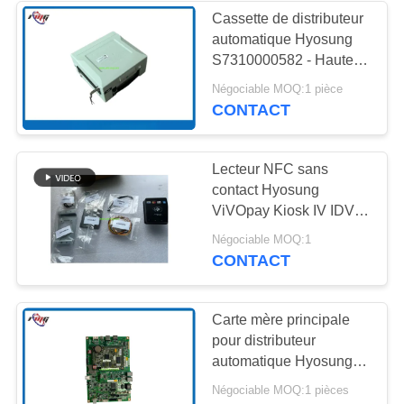
Cassette de distributeur
automatique Hyosung
285
S7310000582 - Haute
Pièces
durabilité, large
Négociable MOQ:1 pièce
compatibilité, installation
CONTACT
d'atmosphère de
facile pour les séries
HALO / 2700 / 1800
Hitachi
Lecteur NFC sans
contact Hyosung
ViVOpay Kiosk IV IDVK-
411 Pièce de rechange
38
Négociable MOQ:1
pour distributeur
CONTACT
Machine de banque
automatique avec
panneau encastrable
d'atmosphère
étanche à l'eau et à la
Carte mère principale
poussière IP65 et 4
pour distributeur
indicateurs LED d'état
automatique Hyosung
1800SE P/N
Négociable MOQ:1 pièces
7650000053 /