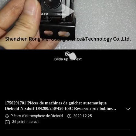
L'USINE
CONTRÔLE
QUALITÉ
CONTACTEZ-
NOUS
NOUVELLES
LES
1750291701 Pièces de machines de guichet automatique
AFFAIRES
Diebold Nixdorf DN200/250/450 ESC Réservoir sur bobine
RM4 RM3
Pièces d'atmosphère de Diebold
2023-12-25
36 points de vue
DEMANDEZ