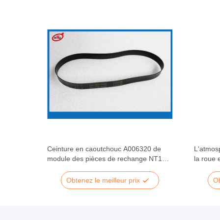
gloire
Ceinture en caoutchouc A006320 de
L'atmos
es de
module des pièces de rechange NT100
la roue 
093
d'atmosphère du distributeur NMD050
de roul
Obtenez le meilleur prix
Ob