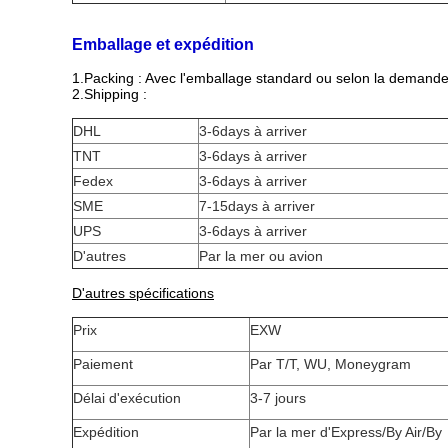
Emballage et expédition
1.Packing : Avec l'emballage standard ou selon la demande 
2.Shipping :
DHL
3-6days à arriver
TNT
3-6days à arriver
Fedex
3-6days à arriver
SME
7-15days à arriver
UPS
3-6days à arriver
D'autres
Par la mer ou avion
D'autres spécifications
Prix
EXW
Paiement
Par T/T, WU, Moneygram
Délai d'exécution
3-7 jours
Expédition
Par la mer d'Express/By Air/By