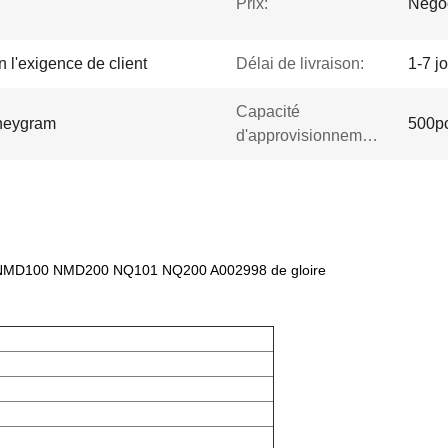
Prix:
Négo
 l'exigence de client
Délai de livraison:
1-7 j
Capacité
oneygram
500pc
d'approvisionnement:
ris NMD100 NMD200 NQ101 NQ200 A002998 de gloire