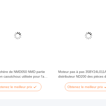
phère de NMD050 NMD partie
Moteur pas à pas 35BY24L011
en caoutchouc utilisée pour l'axe
distributeur ND200 des pièces 
eau de module
rechange NMD/DeLaRue Talari
NMD50/100 d'atmosphère A00
tenez le meilleur prix
Obtenez le meilleur prix