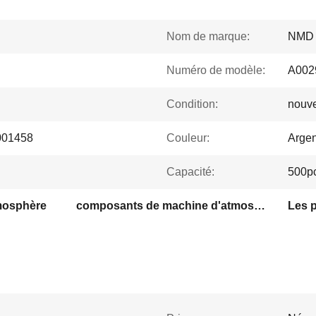
Nom de marque:
NMD
Numéro de modèle:
A002
Condition:
nouv
A001458
Couleur:
Argen
Capacité:
500pc
mosphère
composants de machine d'atmosphère
Les p