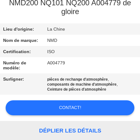
L'USINE
NMD200 NQ101 NQ200 A004779 de
gloire
CONTRÔLE
Lieu d'origine:
La Chine
QUALITÉ
Nom de marque:
NMD
CONTACTEZ-
Certification:
ISO
NOUS
Numéro de
A004779
modèle:
Surligner:
,
pièces de rechange d'atmosphère
NOUVELLES
,
composants de machine d'atmosphère
Ceinture de pièces d'atmosphère
LES
CONTACT!
AFFAIRES
DÉPLIER LES DÉTAILS
DEMANDEZ