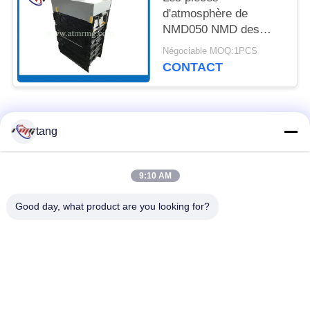
d'atmosphère de
NMD050 NMD des
canaux de la billetterie
Négociable MOQ:1PCS
quatre avec des
CONTACT
cassettes
Catégories populaires
Tous
tang
Pièces de rechange
pièces de machine
9:10 AM
d'atmosphère
d'atmosphère
Good day, what product are you looking for?
pièces d'atmosphère
Pièces d'atmosphère
de wincor
de NCR
Pièces d'atmosphère
Pièces d'atmosphère
de NMD
de Diebold