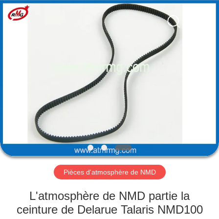
Rong
Mei
Guang
Science
And
Technology
Co.,
Ltd..
ACCUEIL
All
Rights
Reserved.
PRODUITS
À
PROPOS
DE
NOUS
Pièces d'atmosphère de NMD
VISITE
L'atmosphère de NMD partie la
DE
ceinture de Delarue Talaris NMD100