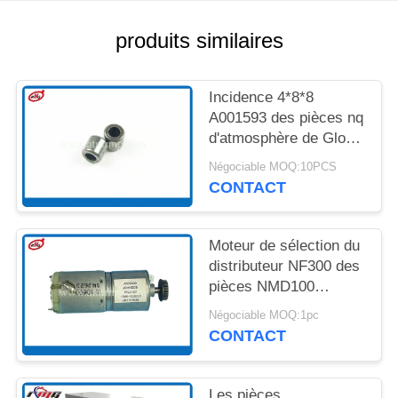
UN DEVIS
produits similaires
PLAN
DU
Incidence 4*8*8
SITE
A001593 des pièces nq
d'atmosphère de Glory
Delarue NMD100
Négociable MOQ:10PCS
POLITIQUE
NMD200 NMD
CONTACT
DE
CONFIDENTIALITÉ
Moteur de sélection du
distributeur NF300 des
pièces NMD100
NMD050 de machine
Négociable MOQ:1pc
de l'atmosphère
CONTACT
A009399
Les pièces