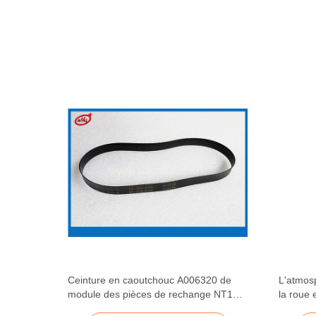
gloire
Ceinture en caoutchouc A006320 de
L'atmos
es de
module des pièces de rechange NT100
la roue 
093
d'atmosphère du distributeur NMD050
de roul