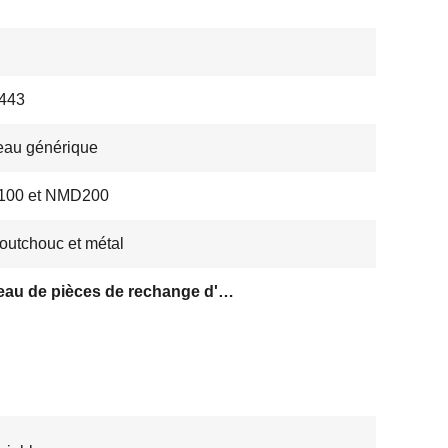
443
eau générique
00 et NMD200
outchouc et métal
Rouleau de pièces de rechange d'atmosphère