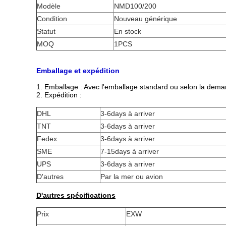
Modèle
NMD100/200
Condition
Nouveau générique
Statut
En stock
MOQ
1PCS
Emballage et expédition
1.
Emballage : Avec l'emballage standard ou selon la deman
2.
Expédition :
DHL
3-6days à arriver
TNT
3-6days à arriver
Fedex
3-6days à arriver
SME
7-15days à arriver
UPS
3-6days à arriver
D'autres
Par la mer ou avion
D'autres spécifications
Prix
EXW