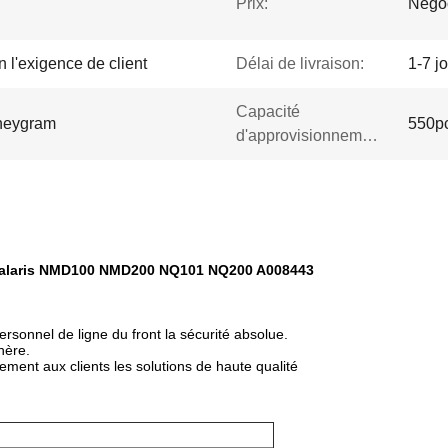
Prix:
Négo
 l'exigence de client
Délai de livraison:
1-7 j
Capacité
oneygram
550pc
d'approvisionnement:
e Talaris NMD100 NMD200 NQ101 NQ200 A008443
ersonnel de ligne du front la sécurité absolue.
hère.
ement aux clients les solutions de haute qualité