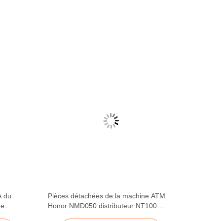
A du
Pièces détachées de la machine ATM
de
Honor NMD050 distributeur NT100
s
Pièces détachées de la machine ATM