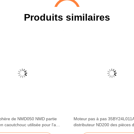
Produits similaires
phère de NMD050 NMD partie
Moteur pas à pas 35BY24L011
en caoutchouc utilisée pour l'axe
distributeur ND200 des pièces 
eau de module
rechange NMD/DeLaRue Talari