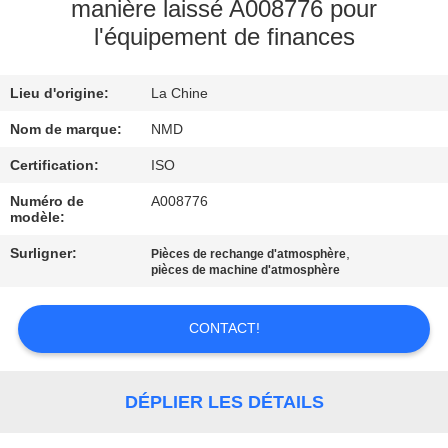
L'USINE
manière laissé A008776 pour
l'équipement de finances
CONTRÔLE
Lieu d'origine:
La Chine
QUALITÉ
Nom de marque:
NMD
CONTACTEZ-
Certification:
ISO
NOUS
Numéro de
A008776
modèle:
Surligner:
,
Pièces de rechange d'atmosphère
NOUVELLES
pièces de machine d'atmosphère
LES
CONTACT!
AFFAIRES
DÉPLIER LES DÉTAILS
DEMANDEZ