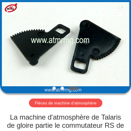
Rong
Mei
Guang
Science
And
Technology
Co.,
Ltd..
ACCUEIL
All
Rights
Reserved.
PRODUITS
À
PROPOS
DE
NOUS
Pièces de machine d'atmosphère
VISITE
La machine d'atmosphère de Talaris
DE
de gloire partie le commutateur RS de