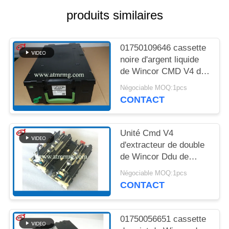
UN DEVIS
produits similaires
PLAN
01750109646 cassette
DU
noire d'argent liquide
SITE
de Wincor CMD V4 de
pièces de cassette
Négociable MOQ:1pcs
d'atmosphère
CONTACT
POLITIQUE
DE
CONFIDENTIALITÉ
Unité Cmd V4
d'extracteur de double
de Wincor Ddu de
1750051760
Négociable MOQ:1pcs
d'atmosphère pièces
CONTACT
de machine
01750056651 cassette