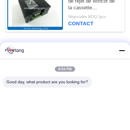
de rejet de Wincor de
la cassette
1750056651 de devise
Négociable MOQ:1pcs
CONTACT
Catégories populaires
Tous
tang
Pièces de rechange
pièces de machine
8:54 PM
d'atmosphère
d'atmosphère
Good day, what product are you looking for?
pièces d'atmosphère
Pièces d'atmosphère
de wincor
de NCR
Pièces d'atmosphère
Pièces d'atmosphère
de NMD
de Diebold