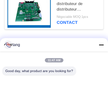
distributeur de
distributeur
automatique Hyosung
Négociable MOQ:1pcs
CDU Contrôleur
CONTACT
7760000140, pour
MX5600/5600T,
MX5100/5300,
Catégories populaires
Monimax7100/7600
Tous
tang
Pièces de rechange
pièces de machine
11:47 AM
d'atmosphère
d'atmosphère
Good day, what product are you looking for?
pièces d'atmosphère
Pièces d'atmosphère
de wincor
de NCR
Pièces d'atmosphère
Pièces d'atmosphère
de NMD
de Diebold