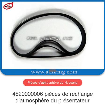
Rong
Mei
Guang
Science
And
Technology
Co.,
Ltd..
ACCUEIL
All
Rights
Reserved.
PRODUITS
À
PROPOS
DE
NOUS
Pièces d'atmosphère de Hyosung
VISITE
4820000006 pièces de rechange
DE
d'atmosphère du présentateur