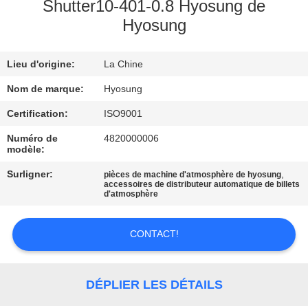
L'USINE
Shutter10-401-0.8 Hyosung de
Hyosung
CONTRÔLE
Lieu d'origine:
La Chine
QUALITÉ
Nom de marque:
Hyosung
CONTACTEZ-
Certification:
ISO9001
NOUS
Numéro de
4820000006
modèle:
Surligner:
,
pièces de machine d'atmosphère de hyosung
NOUVELLES
accessoires de distributeur automatique de billets
d'atmosphère
LES
CONTACT!
AFFAIRES
DÉPLIER LES DÉTAILS
DEMANDEZ