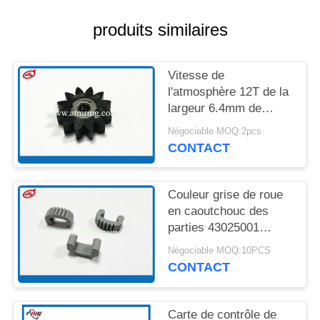
UN DEVIS
produits similaires
PLAN
DU
Vitesse de
l'atmosphère 12T de la
SITE
largeur 6.4mm de
Hyosung 5600T avec
Négociable MOQ:2pcs
POLITIQUE
soutenir 7900000985
CONTACT
DE
CONFIDENTIALITÉ
Couleur grise de roue
en caoutchouc des
parties 43025001
d'atmosphère de
Négociable MOQ:10PCS
S43025001 Hyosung
CONTACT
Carte de contrôle de