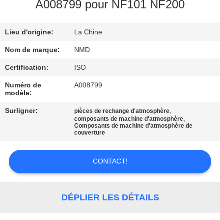
L'USINE
A008799 pour NF101 NF200
Lieu d'origine:
La Chine
CONTRÔLE
QUALITÉ
Nom de marque:
NMD
Certification:
ISO
CONTACTEZ-
Numéro de
A008799
modèle:
NOUS
Surligner:
,
pièces de rechange d'atmosphère
,
composants de machine d'atmosphère
Composants de machine d'atmosphère de
NOUVELLES
couverture
LES
CONTACT!
AFFAIRES
DÉPLIER LES DÉTAILS
DEMANDEZ