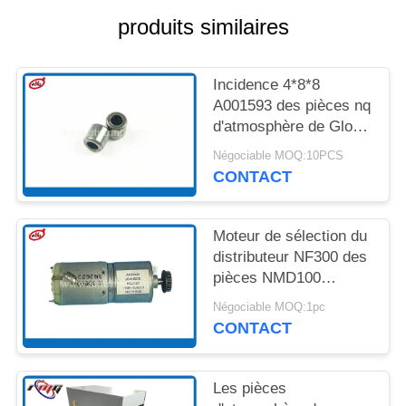
UN DEVIS
produits similaires
PLAN
Incidence 4*8*8
DU
A001593 des pièces nq
SITE
d'atmosphère de Glory
Delarue NMD100
Négociable MOQ:10PCS
NMD200 NMD
CONTACT
POLITIQUE
DE
CONFIDENTIALITÉ
Moteur de sélection du
distributeur NF300 des
pièces NMD100
NMD050 de machine
Négociable MOQ:1pc
de l'atmosphère
CONTACT
A009399
Les pièces