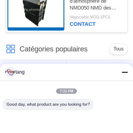
d'atmosphère de
NMD050 NMD des
canaux de la billetterie
Négociable MOQ:1PCS
quatre avec des
CONTACT
cassettes
Catégories populaires
Tous
Pièces de rechange
pièces de machine
tang
d'atmosphère
d'atmosphère
7:31 PM
pièces d'atmosphère
Pièces d'atmosphère
de wincor
de NCR
Good day, what product are you looking for?
Pièces d'atmosphère
Pièces d'atmosphère
de NMD
de Diebold