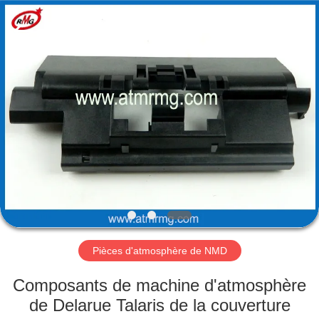
Rong
Mei
Guang
Science
And
Technology
Co.,
Ltd..
ACCUEIL
All
Rights
Reserved.
PRODUITS
À
PROPOS
DE
NOUS
Pièces d'atmosphère de NMD
VISITE
Composants de machine d'atmosphère
DE
de Delarue Talaris de la couverture